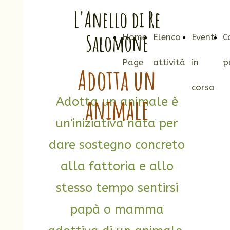
L'Anello di Re
Salomone
Home
Elenco
Eventi
C
Page
attività
in
p
Adotta un
corso
animale
Adotta un animale è
un'iniziativa nata per
dare sostegno concreto
alla fattoria e allo
stesso tempo sentirsi
papà o mamma