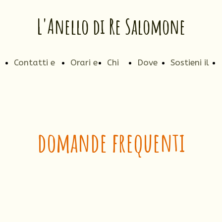
L'Anello di Re Salomone
Contatti e
Orari e
Chi
Dove
Sostieni il
so
pagamenti
Prezzi
siamo
siamo
progetto
domande frequenti